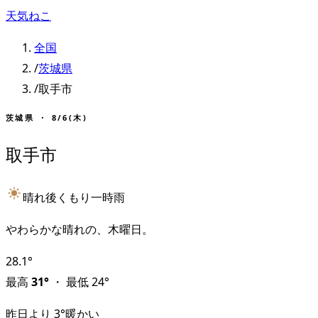
天気ねこ
全国
/
茨城県
/
取手市
茨城県
・
8/6(木)
取手市
晴れ後くもり一時雨
やわらかな晴れの、木曜日。
28.1
°
最高
31
°
・
最低
24
°
昨日より
3
°
暖かい