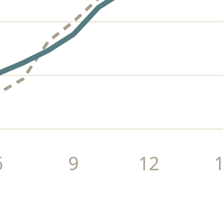
6
9
12