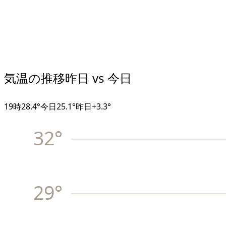
気温の推移
昨日 vs 今日
19
時
28.4°
今日
25.1°
昨日
+
3.3
°
32
°
29
°