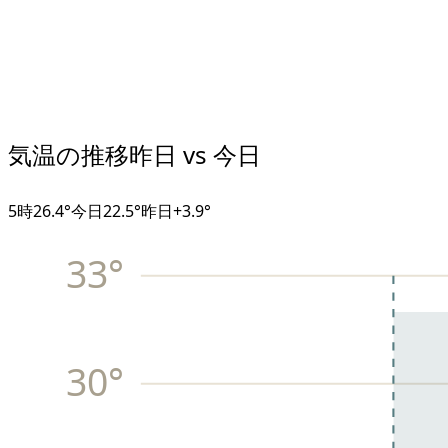
気温の推移
昨日 vs 今日
5
時
26.4°
今日
22.5°
昨日
+
3.9
°
33
°
30
°