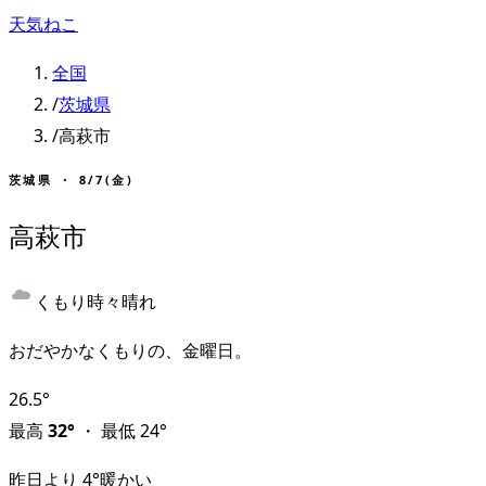
天気ねこ
全国
/
茨城県
/
高萩市
茨城県
・
8/7(金)
高萩市
くもり時々晴れ
おだやかなくもりの、金曜日。
26.5
°
最高
32
°
・
最低
24
°
昨日より
4
°
暖かい