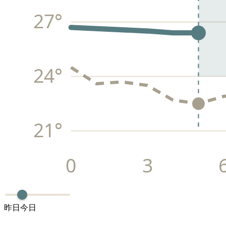
27
°
24
°
21
°
0
3
昨日
今日