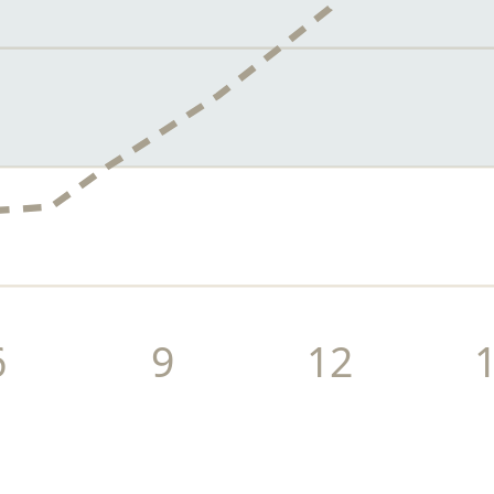
6
9
12