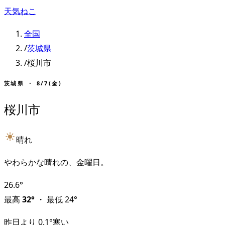
天気ねこ
全国
/
茨城県
/
桜川市
茨城県
・
8/7(金)
桜川市
晴れ
やわらかな晴れの、金曜日。
26.6
°
最高
32
°
・
最低
24
°
昨日より
0.1
°
寒い