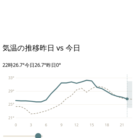
気温の推移
昨日 vs 今日
22
時
26.7°
今日
26.7°
昨日
0
°
33
°
29
°
25
°
21
°
0
3
6
9
12
15
18
21