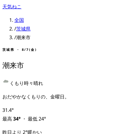
天気ねこ
全国
/
茨城県
/
潮来市
茨城県
・
8/7(金)
潮来市
くもり時々晴れ
おだやかなくもりの、金曜日。
31.4
°
最高
34
°
・
最低
24
°
昨日より
2
°
暖かい