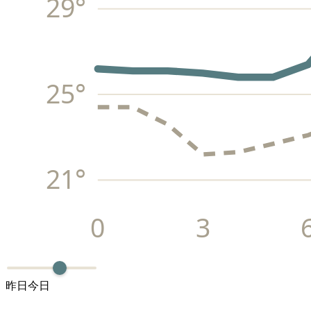
29
°
25
°
21
°
0
3
昨日
今日