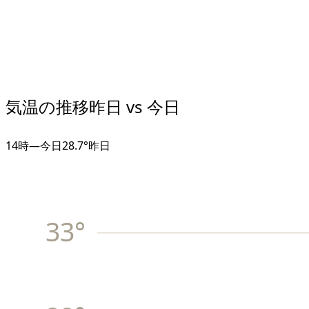
気温の推移
昨日 vs 今日
14
時
—
今日
28.7°
昨日
33
°