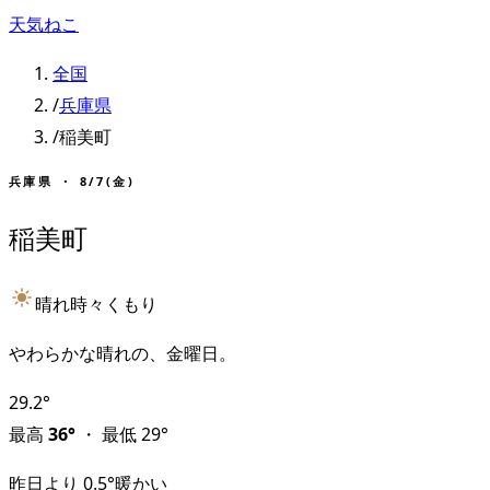
天気ねこ
全国
/
兵庫県
/
稲美町
兵庫県
・
8/7(金)
稲美町
晴れ時々くもり
やわらかな晴れの、金曜日。
29.2
°
最高
36
°
・
最低
29
°
昨日より
0.5
°
暖かい