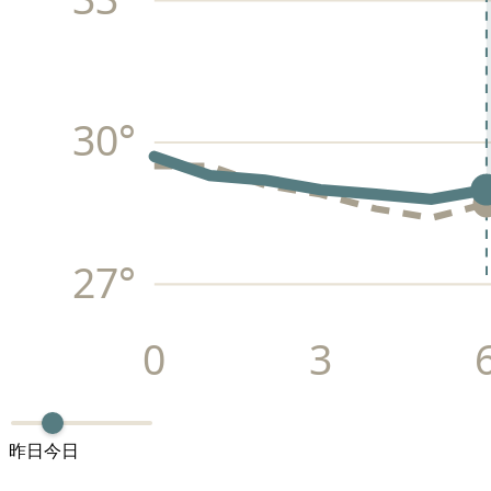
30
°
27
°
0
3
昨日
今日