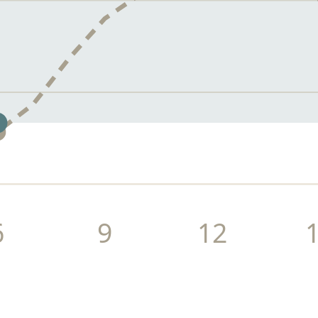
6
9
12