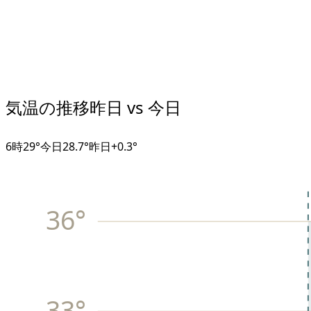
気温の推移
昨日 vs 今日
6
時
29°
今日
28.7°
昨日
+
0.3
°
36
°
33
°