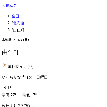
天気ねこ
全国
/
北海道
/
由仁町
北海道
・
8/9(日)
由仁町
晴れ時々くもり
やわらかな晴れの、日曜日。
19.1
°
最高
27
°
・
最低
17
°
昨日より
2.7
°
寒い