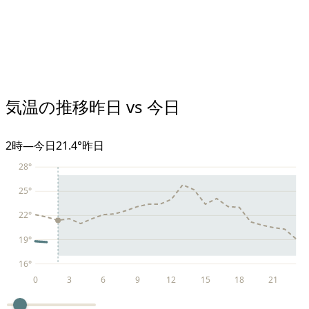
気温の推移
昨日 vs 今日
2
時
—
今日
21.4°
昨日
28
°
25
°
22
°
19
°
16
°
0
3
6
9
12
15
18
21