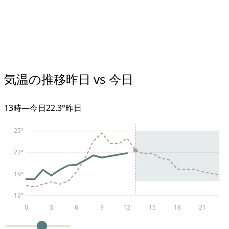
気温の推移
昨日 vs 今日
13
時
—
今日
22.3°
昨日
25
°
22
°
19
°
16
°
0
3
6
9
12
15
18
21