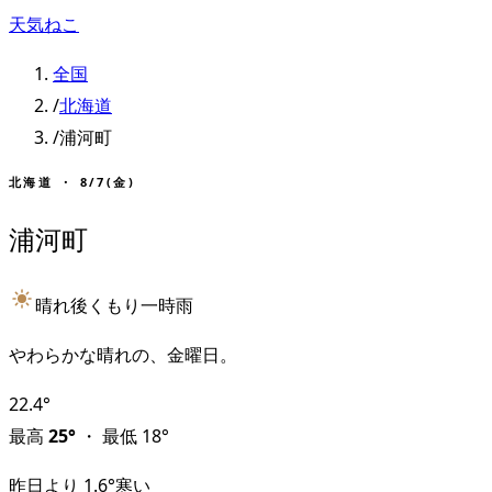
天気ねこ
全国
/
北海道
/
浦河町
北海道
・
8/7(金)
浦河町
晴れ後くもり一時雨
やわらかな晴れの、金曜日。
22.4
°
最高
25
°
・
最低
18
°
昨日より
1.6
°
寒い