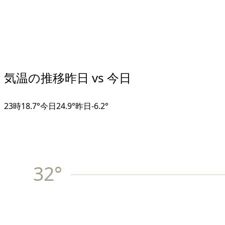
気温の推移
昨日 vs 今日
23
時
18.7°
今日
24.9°
昨日
-6.2
°
32
°