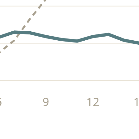
6
9
12