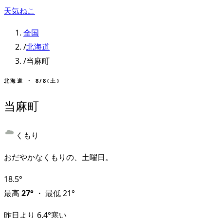
天気ねこ
全国
/
北海道
/
当麻町
北海道
・
8/8(土)
当麻町
くもり
おだやかなくもりの、土曜日。
18.5
°
最高
27
°
・
最低
21
°
昨日より
6.4
°
寒い