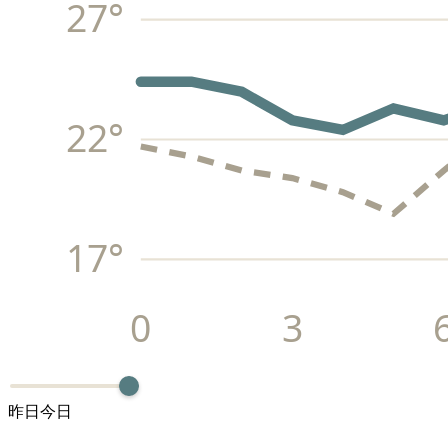
27
°
22
°
17
°
0
3
昨日
今日