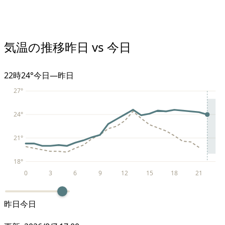
気温の推移
昨日 vs 今日
22
時
24°
今日
—
昨日
27
°
24
°
21
°
18
°
0
3
6
9
12
15
18
21
昨日
今日