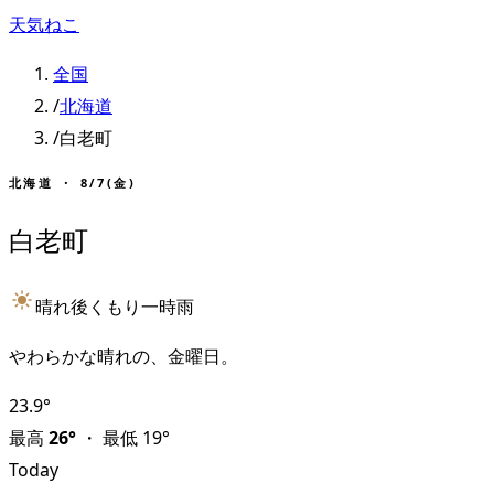
天気ねこ
全国
/
北海道
/
白老町
北海道
・
8/7(金)
白老町
晴れ後くもり一時雨
やわらかな晴れの、金曜日。
23.9
°
最高
26
°
・
最低
19
°
Today