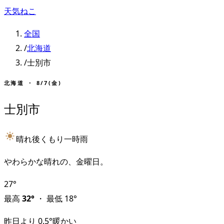
天気ねこ
全国
/
北海道
/
士別市
北海道
・
8/7(金)
士別市
晴れ後くもり一時雨
やわらかな晴れの、金曜日。
27
°
最高
32
°
・
最低
18
°
昨日より
0.5
°
暖かい