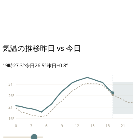
気温の推移
昨日 vs 今日
19
時
27.3°
今日
26.5°
昨日
+
0.8
°
31
°
26
°
21
°
16
°
0
3
6
9
12
15
18
21