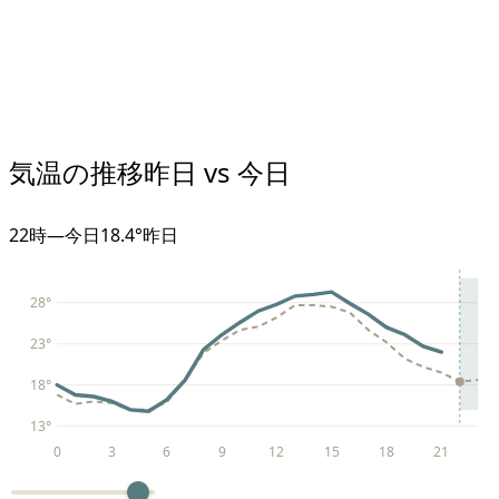
気温の推移
昨日 vs 今日
22
時
—
今日
18.4°
昨日
28
°
23
°
18
°
13
°
0
3
6
9
12
15
18
21