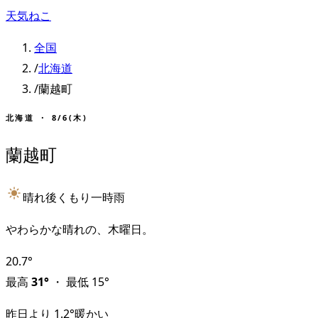
天気ねこ
全国
/
北海道
/
蘭越町
北海道
・
8/6(木)
蘭越町
晴れ後くもり一時雨
やわらかな晴れの、木曜日。
20.7
°
最高
31
°
・
最低
15
°
昨日より
1.2
°
暖かい