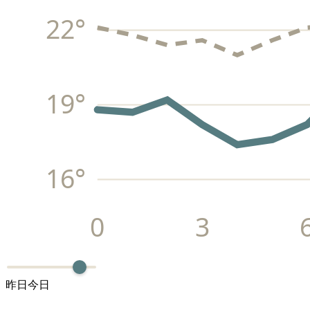
22
°
19
°
16
°
0
3
昨日
今日