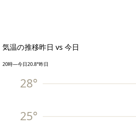
気温の推移
昨日 vs 今日
20
時
—
今日
20.8°
昨日
28
°
25
°