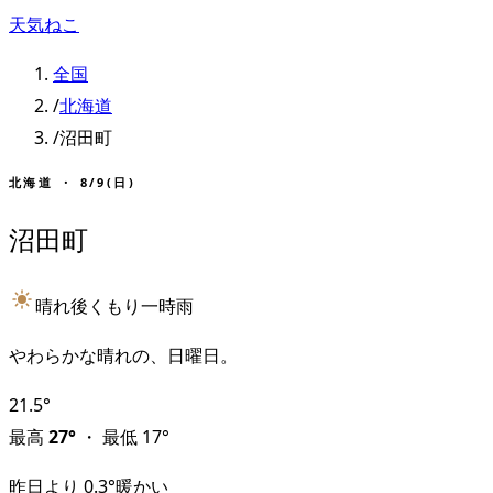
天気ねこ
全国
/
北海道
/
沼田町
北海道
・
8/9(日)
沼田町
晴れ後くもり一時雨
やわらかな晴れの、日曜日。
21.5
°
最高
27
°
・
最低
17
°
昨日より
0.3
°
暖かい