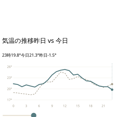
気温の推移
昨日 vs 今日
23
時
19.8°
今日
21.3°
昨日
-1.5
°
26
°
23
°
20
°
17
°
0
3
6
9
12
15
18
21