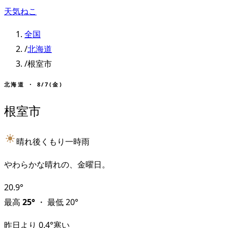
天気ねこ
全国
/
北海道
/
根室市
北海道
・
8/7(金)
根室市
晴れ後くもり一時雨
やわらかな晴れの、金曜日。
20.9
°
最高
25
°
・
最低
20
°
昨日より
0.4
°
寒い