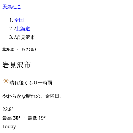
天気ねこ
全国
/
北海道
/
岩見沢市
北海道
・
8/7(金)
岩見沢市
晴れ後くもり一時雨
やわらかな晴れの、金曜日。
22.8
°
最高
30
°
・
最低
19
°
Today