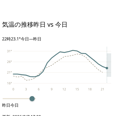
気温の推移
昨日 vs 今日
22
時
23.1°
今日
—
昨日
31
°
26
°
21
°
16
°
0
3
6
9
12
15
18
21
昨日
今日