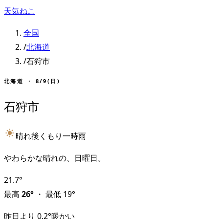
天気ねこ
全国
/
北海道
/
石狩市
北海道
・
8/9(日)
石狩市
晴れ後くもり一時雨
やわらかな晴れの、日曜日。
21.7
°
最高
26
°
・
最低
19
°
昨日より
0.2
°
暖かい