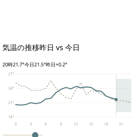
気温の推移
昨日 vs 今日
20
時
21.7°
今日
21.5°
昨日
+
0.2
°
27
°
24
°
21
°
18
°
0
3
6
9
12
15
18
21