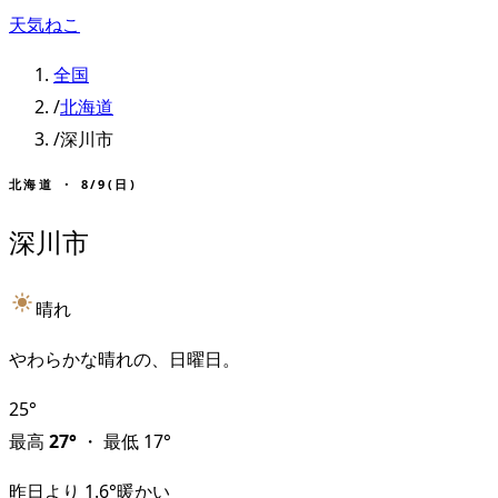
天気ねこ
全国
/
北海道
/
深川市
北海道
・
8/9(日)
深川市
晴れ
やわらかな晴れの、日曜日。
25
°
最高
27
°
・
最低
17
°
昨日より
1.6
°
暖かい