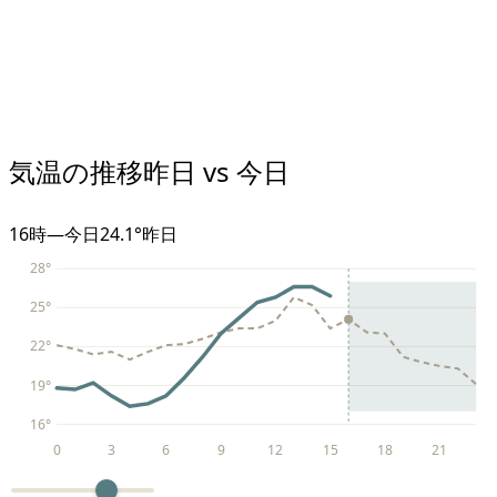
気温の推移
昨日 vs 今日
16
時
—
今日
24.1°
昨日
28
°
25
°
22
°
19
°
16
°
0
3
6
9
12
15
18
21