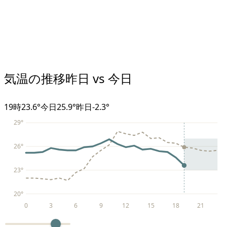
気温の推移
昨日 vs 今日
19
時
23.6°
今日
25.9°
昨日
-2.3
°
29
°
26
°
23
°
20
°
0
3
6
9
12
15
18
21