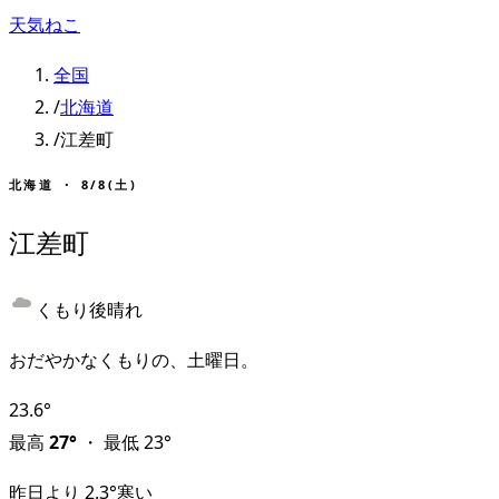
天気ねこ
全国
/
北海道
/
江差町
北海道
・
8/8(土)
江差町
くもり後晴れ
おだやかなくもりの、土曜日。
23.6
°
最高
27
°
・
最低
23
°
昨日より
2.3
°
寒い