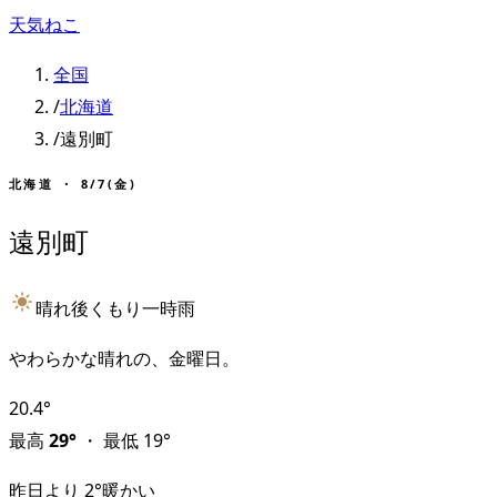
天気ねこ
全国
/
北海道
/
遠別町
北海道
・
8/7(金)
遠別町
晴れ後くもり一時雨
やわらかな晴れの、金曜日。
20.4
°
最高
29
°
・
最低
19
°
昨日より
2
°
暖かい