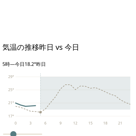
気温の推移
昨日 vs 今日
5
時
—
今日
18.2°
昨日
29
°
25
°
21
°
17
°
0
3
6
9
12
15
18
21