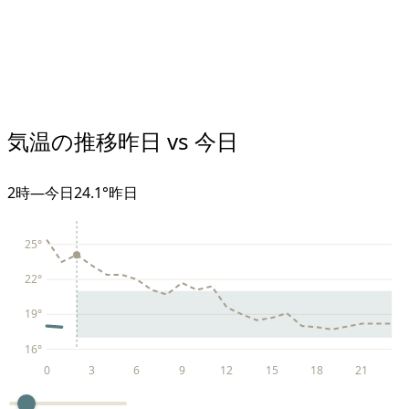
気温の推移
昨日 vs 今日
2
時
—
今日
24.1°
昨日
25
°
22
°
19
°
16
°
0
3
6
9
12
15
18
21