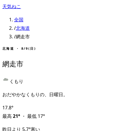
天気ねこ
全国
/
北海道
/
網走市
北海道
・
8/9(日)
網走市
くもり
おだやかなくもりの、日曜日。
17.8
°
最高
21
°
・
最低
17
°
昨日より
5.7
°
寒い