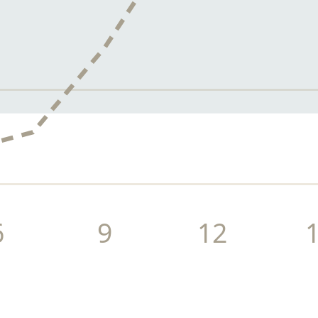
6
9
12