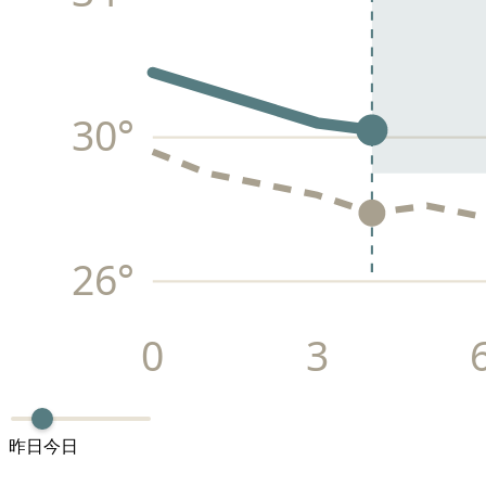
30
°
26
°
0
3
昨日
今日