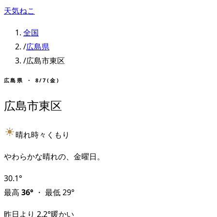
天気ねこ
全国
/
広島県
/
広島市東区
広島県
・
8/7(金)
広島市東区
晴れ時々くもり
やわらかな晴れの、金曜日。
30.1
°
最高
36
°
・
最低
29
°
昨日より
2.2
°
暖かい