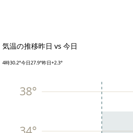
気温の推移
昨日 vs 今日
4
時
30.2°
今日
27.9°
昨日
+
2.3
°
38
°
34
°