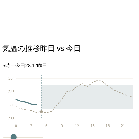
気温の推移
昨日 vs 今日
5
時
—
今日
28.1°
昨日
38
°
34
°
30
°
26
°
0
3
6
9
12
15
18
21