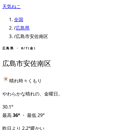
天気ねこ
全国
/
広島県
/
広島市安佐南区
広島県
・
8/7(金)
広島市安佐南区
晴れ時々くもり
やわらかな晴れの、金曜日。
30.1
°
最高
36
°
・
最低
29
°
昨日より
2.2
°
暖かい