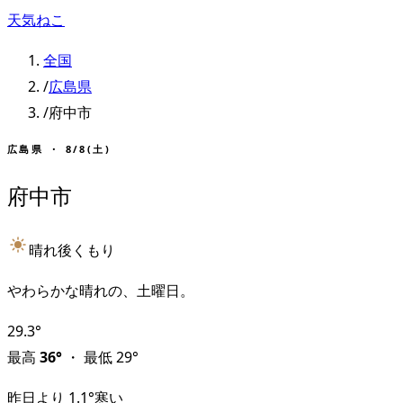
天気ねこ
全国
/
広島県
/
府中市
広島県
・
8/8(土)
府中市
晴れ後くもり
やわらかな晴れの、土曜日。
29.3
°
最高
36
°
・
最低
29
°
昨日より
1.1
°
寒い