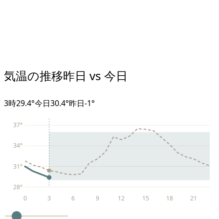
気温の推移
昨日 vs 今日
3
時
29.4°
今日
30.4°
昨日
-1
°
37
°
34
°
31
°
28
°
0
3
6
9
12
15
18
21