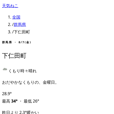
天気ねこ
全国
/
群馬県
/
下仁田町
群馬県
・
8/7(金)
下仁田町
くもり時々晴れ
おだやかなくもりの、金曜日。
28.9
°
最高
34
°
・
最低
26
°
昨日より
2.3
°
暖かい