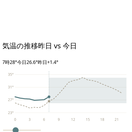
気温の推移
昨日 vs 今日
7
時
28°
今日
26.6°
昨日
+
1.4
°
35
°
31
°
27
°
23
°
0
3
6
9
12
15
18
21