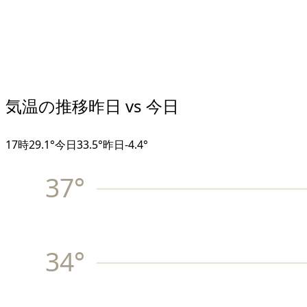
気温の推移
昨日 vs 今日
17
時
29.1°
今日
33.5°
昨日
-4.4
°
37
°
34
°