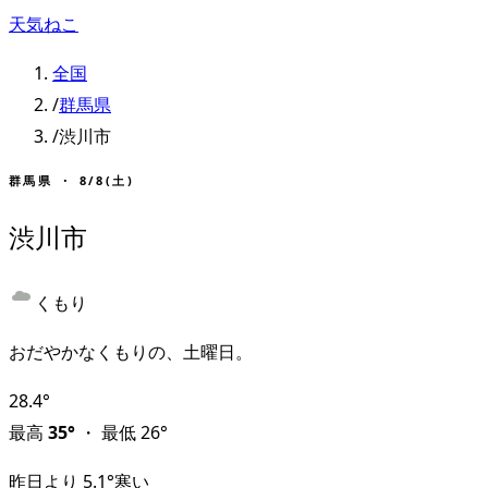
天気ねこ
全国
/
群馬県
/
渋川市
群馬県
・
8/8(土)
渋川市
くもり
おだやかなくもりの、土曜日。
28.4
°
最高
35
°
・
最低
26
°
昨日より
5.1
°
寒い