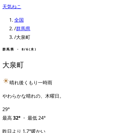
天気ねこ
全国
/
群馬県
/
大泉町
群馬県
・
8/6(木)
大泉町
晴れ後くもり一時雨
やわらかな晴れの、木曜日。
29
°
最高
32
°
・
最低
24
°
昨日より
1.7
°
暖かい