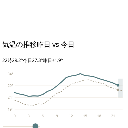
気温の推移
昨日 vs 今日
22
時
29.2°
今日
27.3°
昨日
+
1.9
°
34
°
29
°
24
°
19
°
0
3
6
9
12
15
18
21