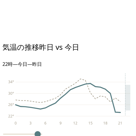
気温の推移
昨日 vs 今日
22
時
—
今日
—
昨日
34
°
30
°
26
°
22
°
0
3
6
9
12
15
18
21