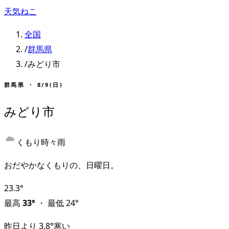
天気ねこ
全国
/
群馬県
/
みどり市
群馬県
・
8/9(日)
みどり市
くもり時々雨
おだやかなくもりの、日曜日。
23.3
°
最高
33
°
・
最低
24
°
昨日より
3.8
°
寒い