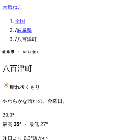
天気ねこ
全国
/
岐阜県
/
八百津町
岐阜県
・
8/7(金)
八百津町
晴れ後くもり
やわらかな晴れの、金曜日。
29.9
°
最高
35
°
・
最低
27
°
昨日より
0.3
°
暖かい