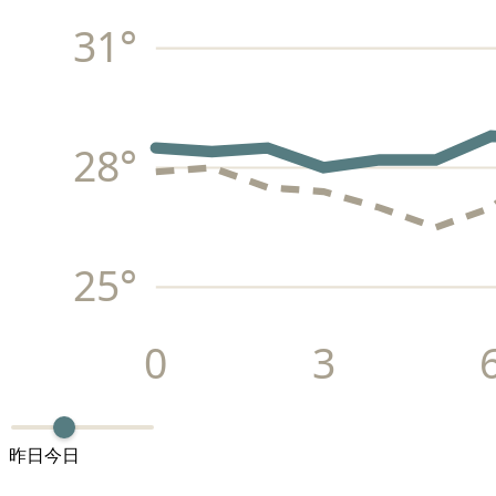
31
°
28
°
25
°
0
3
昨日
今日