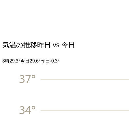
気温の推移
昨日 vs 今日
8
時
29.3°
今日
29.6°
昨日
-0.3
°
37
°
34
°