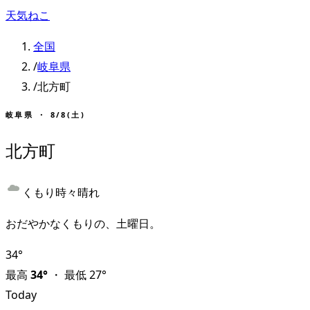
天気ねこ
全国
/
岐阜県
/
北方町
岐阜県
・
8/8(土)
北方町
くもり時々晴れ
おだやかなくもりの、土曜日。
34
°
最高
34
°
・
最低
27
°
Today