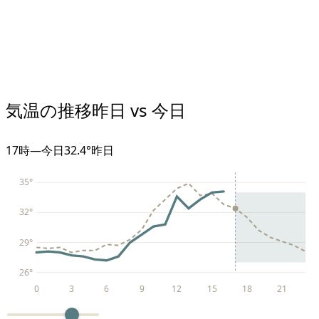
気温の推移
昨日 vs 今日
17
時
—
今日
32.4°
昨日
35
°
32
°
29
°
26
°
0
3
6
9
12
15
18
21