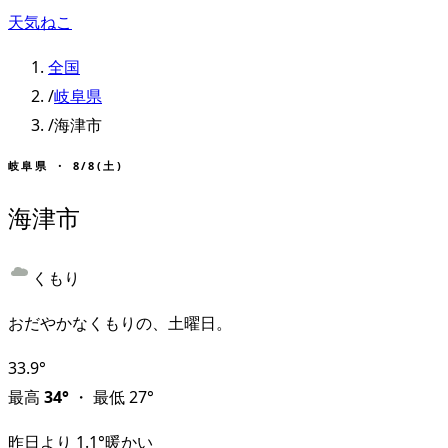
天気ねこ
全国
/
岐阜県
/
海津市
岐阜県
・
8/8(土)
海津市
くもり
おだやかなくもりの、土曜日。
33.9
°
最高
34
°
・
最低
27
°
昨日より
1.1
°
暖かい