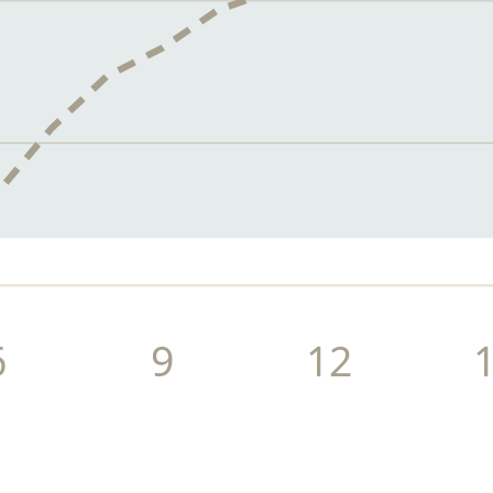
6
9
12