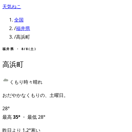
天気ねこ
全国
/
福井県
/
高浜町
福井県
・
8/8(土)
高浜町
くもり時々晴れ
おだやかなくもりの、土曜日。
28
°
最高
35
°
・
最低
28
°
昨日より
1.2
°
寒い