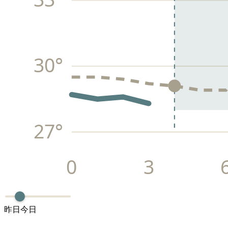
30
°
27
°
0
3
昨日
今日