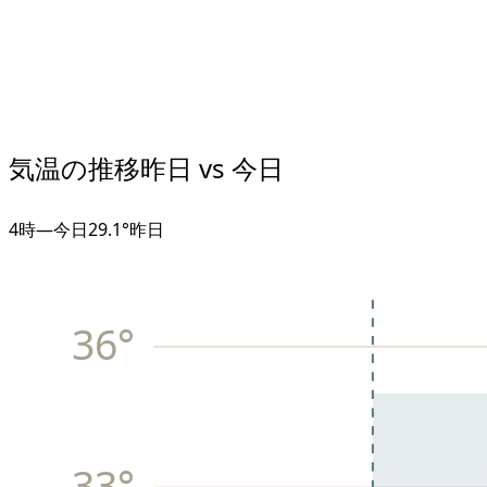
気温の推移
昨日 vs 今日
4
時
—
今日
29.1°
昨日
36
°
33
°