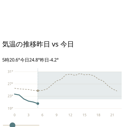
気温の推移
昨日 vs 今日
5
時
20.6°
今日
24.8°
昨日
-4.2
°
31
°
27
°
23
°
19
°
0
3
6
9
12
15
18
21