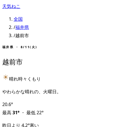
天気ねこ
全国
/
福井県
/
越前市
福井県
・
8/11(火)
越前市
晴れ時々くもり
やわらかな晴れの、火曜日。
20.6
°
最高
31
°
・
最低
22
°
昨日より
4.2
°
寒い