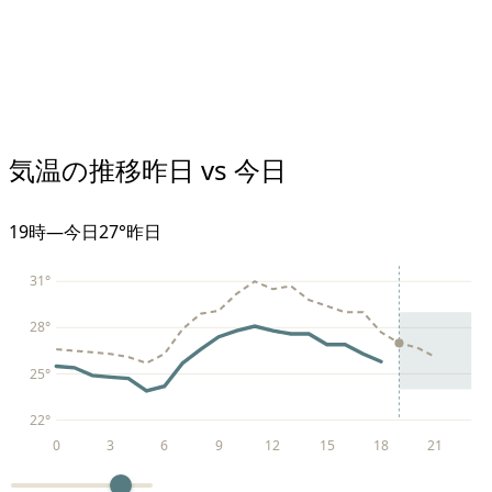
気温の推移
昨日 vs 今日
19
時
—
今日
27°
昨日
31
°
28
°
25
°
22
°
0
3
6
9
12
15
18
21