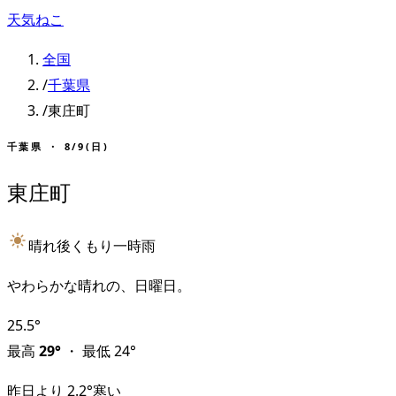
天気ねこ
全国
/
千葉県
/
東庄町
千葉県
・
8/9(日)
東庄町
晴れ後くもり一時雨
やわらかな晴れの、日曜日。
25.5
°
最高
29
°
・
最低
24
°
昨日より
2.2
°
寒い