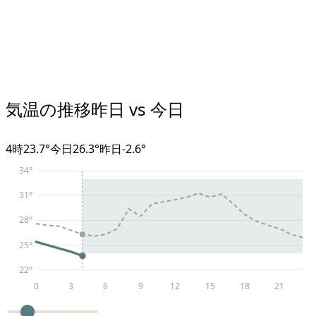
気温の推移
昨日 vs 今日
4
時
23.7°
今日
26.3°
昨日
-2.6
°
34
°
31
°
28
°
25
°
22
°
0
3
6
9
12
15
18
21