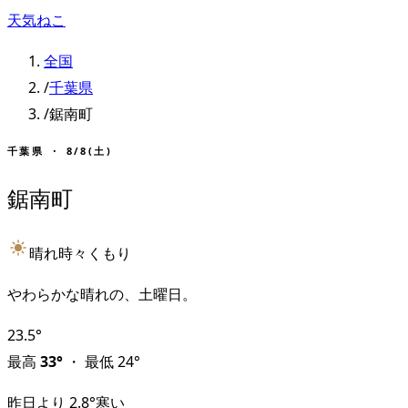
天気ねこ
全国
/
千葉県
/
鋸南町
千葉県
・
8/8(土)
鋸南町
晴れ時々くもり
やわらかな晴れの、土曜日。
23.5
°
最高
33
°
・
最低
24
°
昨日より
2.8
°
寒い