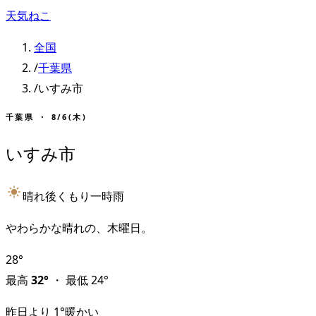
天気ねこ
全国
/
千葉県
/
いすみ市
千葉県
・
8/6(木)
いすみ市
晴れ後くもり一時雨
やわらかな晴れの、木曜日。
28
°
最高
32
°
・
最低
24
°
昨日より
1
°
暖かい