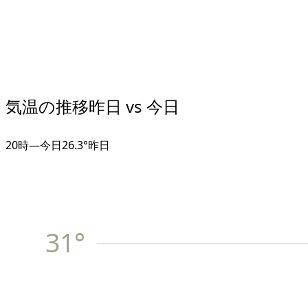
気温の推移
昨日 vs 今日
20
時
—
今日
26.3°
昨日
31
°