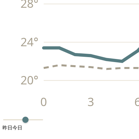
28
°
24
°
20
°
0
3
昨日
今日