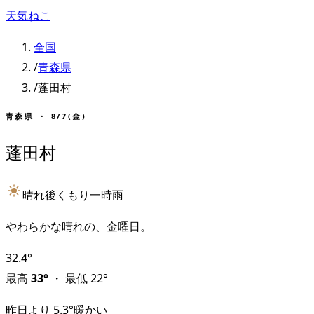
天気ねこ
全国
/
青森県
/
蓬田村
青森県
・
8/7(金)
蓬田村
晴れ後くもり一時雨
やわらかな晴れの、金曜日。
32.4
°
最高
33
°
・
最低
22
°
昨日より
5.3
°
暖かい