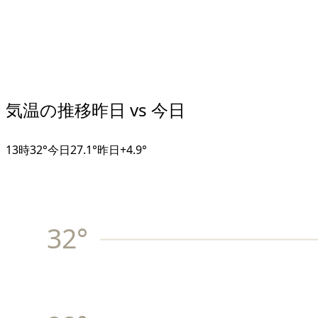
気温の推移
昨日 vs 今日
13
時
32°
今日
27.1°
昨日
+
4.9
°
32
°