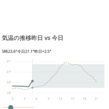
気温の推移
昨日 vs 今日
5
時
23.6°
今日
21.1°
昨日
+
2.5
°
31
°
27
°
23
°
19
°
0
3
6
9
12
15
18
21