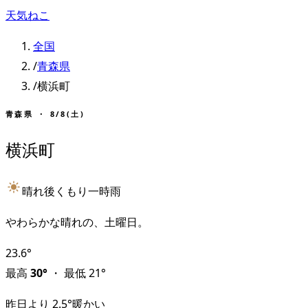
天気ねこ
全国
/
青森県
/
横浜町
青森県
・
8/8(土)
横浜町
晴れ後くもり一時雨
やわらかな晴れの、土曜日。
23.6
°
最高
30
°
・
最低
21
°
昨日より
2.5
°
暖かい