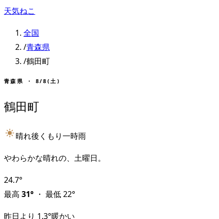
天気ねこ
全国
/
青森県
/
鶴田町
青森県
・
8/8(土)
鶴田町
晴れ後くもり一時雨
やわらかな晴れの、土曜日。
24.7
°
最高
31
°
・
最低
22
°
昨日より
1.3
°
暖かい