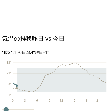
気温の推移
昨日 vs 今日
1
時
24.4°
今日
23.4°
昨日
+
1
°
33
°
29
°
25
°
21
°
0
3
6
9
12
15
18
21