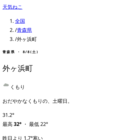
天気ねこ
全国
/
青森県
/
外ヶ浜町
青森県
・
8/8(土)
外ヶ浜町
くもり
おだやかなくもりの、土曜日。
31.2
°
最高
32
°
・
最低
22
°
昨日より
1.7
°
寒い