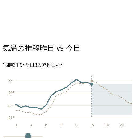
気温の推移
昨日 vs 今日
15
時
31.9°
今日
32.9°
昨日
-1
°
33
°
29
°
25
°
21
°
0
3
6
9
12
15
18
21