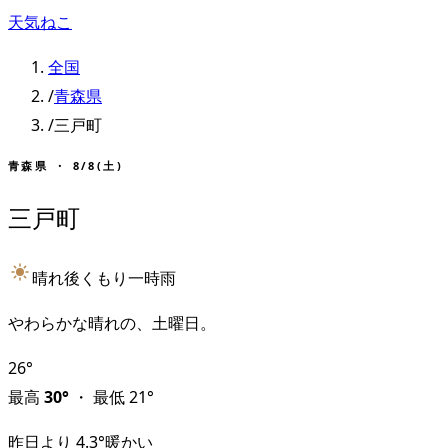
天気ねこ
全国
/
青森県
/
三戸町
青森県
・
8/8(土)
三戸町
晴れ後くもり一時雨
やわらかな晴れの、土曜日。
26
°
最高
30
°
・
最低
21
°
昨日より
4.3
°
暖かい