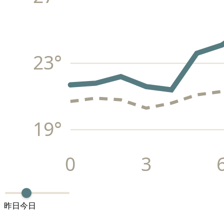
23
°
19
°
0
3
昨日
今日