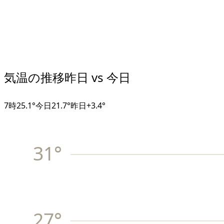
気温の推移
昨日 vs 今日
7
時
25.1°
今日
21.7°
昨日
+
3.4
°
31
°
27
°