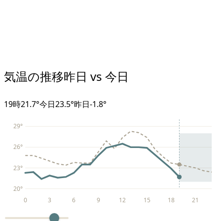
気温の推移
昨日 vs 今日
19
時
21.7°
今日
23.5°
昨日
-1.8
°
29
°
26
°
23
°
20
°
0
3
6
9
12
15
18
21