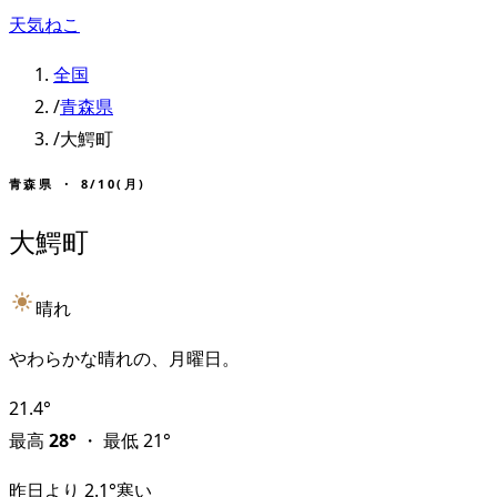
天気ねこ
全国
/
青森県
/
大鰐町
青森県
・
8/10(月)
大鰐町
晴れ
やわらかな晴れの、月曜日。
21.4
°
最高
28
°
・
最低
21
°
昨日より
2.1
°
寒い