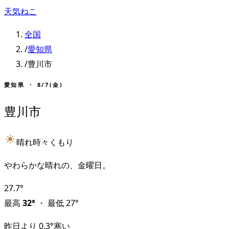
天気ねこ
全国
/
愛知県
/
豊川市
愛知県
・
8/7(金)
豊川市
晴れ時々くもり
やわらかな晴れの、金曜日。
27.7
°
最高
32
°
・
最低
27
°
昨日より
0.3
°
寒い