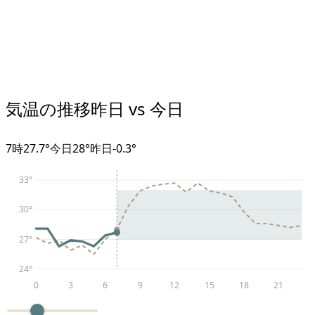
気温の推移
昨日 vs 今日
7
時
27.7°
今日
28°
昨日
-0.3
°
33
°
30
°
27
°
24
°
0
3
6
9
12
15
18
21