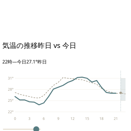
気温の推移
昨日 vs 今日
22
時
—
今日
27.1°
昨日
31
°
28
°
25
°
22
°
0
3
6
9
12
15
18
21