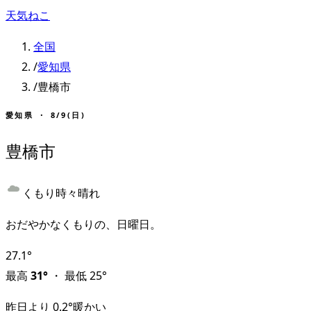
天気ねこ
全国
/
愛知県
/
豊橋市
愛知県
・
8/9(日)
豊橋市
くもり時々晴れ
おだやかなくもりの、日曜日。
27.1
°
最高
31
°
・
最低
25
°
昨日より
0.2
°
暖かい