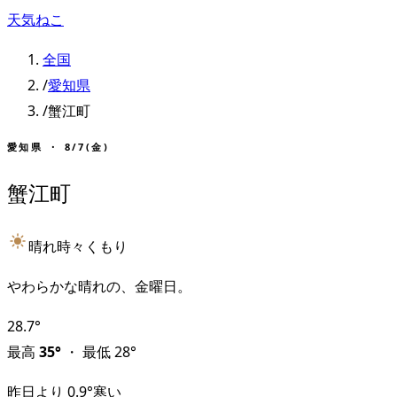
天気ねこ
全国
/
愛知県
/
蟹江町
愛知県
・
8/7(金)
蟹江町
晴れ時々くもり
やわらかな晴れの、金曜日。
28.7
°
最高
35
°
・
最低
28
°
昨日より
0.9
°
寒い