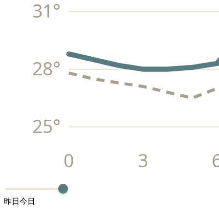
31
°
28
°
25
°
0
3
昨日
今日