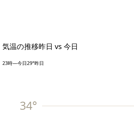
気温の推移
昨日 vs 今日
23
時
—
今日
29°
昨日
34
°