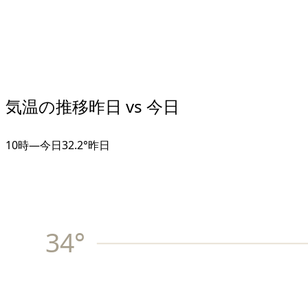
気温の推移
昨日 vs 今日
10
時
—
今日
32.2°
昨日
34
°