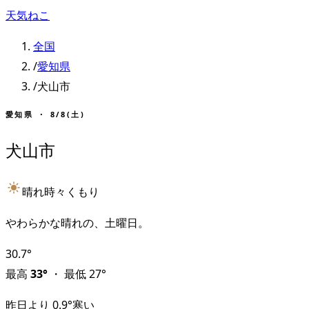
天気ねこ
全国
/
愛知県
/
犬山市
愛知県
・
8/8(土)
犬山市
晴れ時々くもり
やわらかな晴れの、土曜日。
30.7
°
最高
33
°
・
最低
27
°
昨日より
0.9
°
寒い