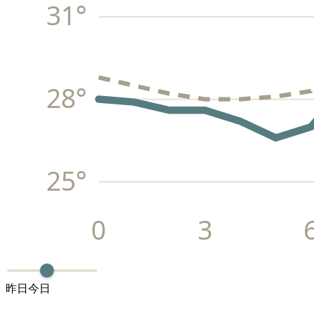
31
°
28
°
25
°
0
3
昨日
今日