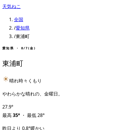
天気ねこ
全国
/
愛知県
/
東浦町
愛知県
・
8/7(金)
東浦町
晴れ時々くもり
やわらかな晴れの、金曜日。
27.9
°
最高
35
°
・
最低
28
°
昨日より
0.8
°
暖かい