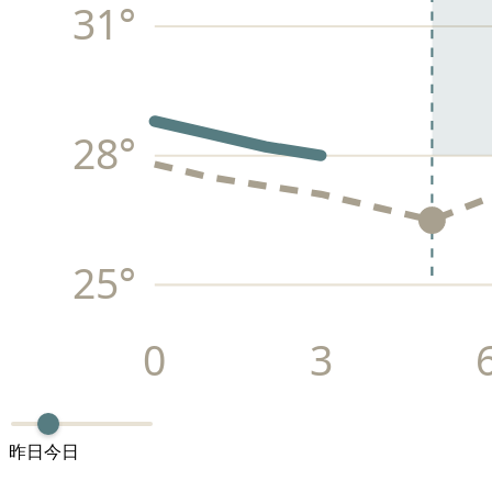
31
°
28
°
25
°
0
3
昨日
今日