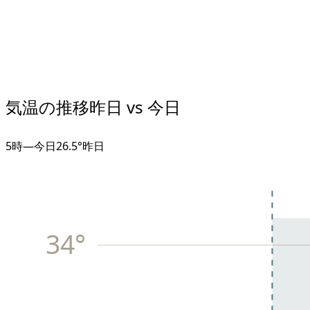
気温の推移
昨日 vs 今日
5
時
—
今日
26.5°
昨日
34
°