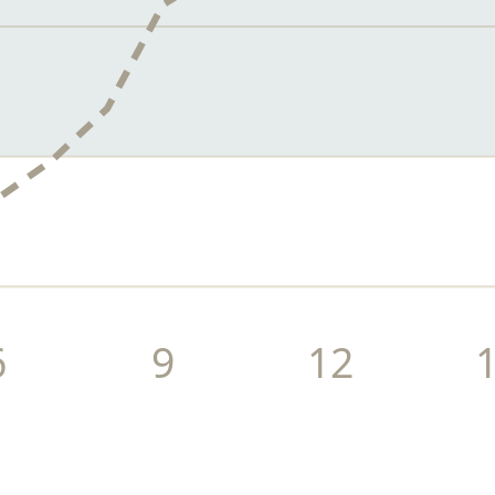
6
9
12